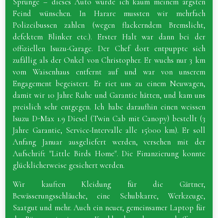
Sprünge – dieses Auto würde ich kaum meinem ärgsten
Feind wünschen. In Harare mussten wir mehrfach
Polizeibussen zahlen (wegen flackerndem Bremslicht,
defektem Blinker etc.). Erster Halt war dann bei der
offiziellen Isuzu-Garage. Der Chef dort entpuppte sich
zufällig als der Onkel von Christopher. Er wuchs nur 3 km
vom Waisenhaus entfernt auf und war von unserem
Engagement begeistert. Er riet uns zu einem Neuwagen,
damit wir 10 Jahre Ruhe und Garantie hätten, und kam uns
preislich sehr entgegen. Ich habe daraufhin einen weissen
Isuzu D-Max 1.9 Diesel (Twin Cab mit Canopy) bestellt (3
Jahre Garantie, Service-Intervalle alle 15'000 km). Er soll
Anfang Januar ausgeliefert werden, versehen mit der
Aufschrift "Little Birds Home". Die Finanzierung konnte
glücklicherweise gesichert werden.
Wir kauften Kleidung für die Gärtner,
Bewässerungsschläuche, eine Schubkarre, Werkzeuge,
Saatgut und mehr. Auch ein neuer, gemeinsamer Laptop für