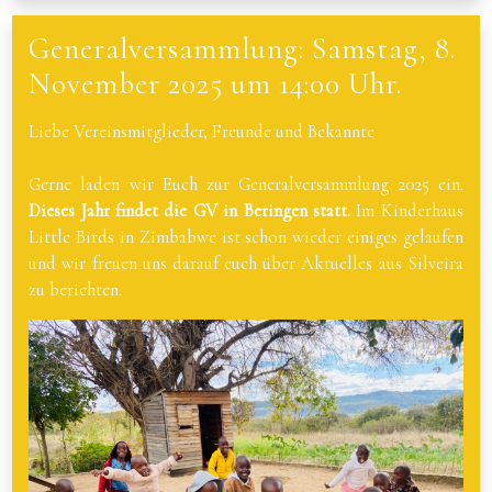
Generalversammlung: Samstag, 8.
November 2025 um 14:00 Uhr.
Liebe Vereinsmitglieder, Freunde und Bekannte
Gerne laden wir Euch zur Generalversammlung 2025 ein.
Dieses Jahr findet die GV in Beringen stat
t.
Im Kinderhaus
Little Birds in Zimbabwe ist schon wieder einiges gelaufen
und wir freuen uns darauf euch über Aktuelles aus Silveira
zu berichten.