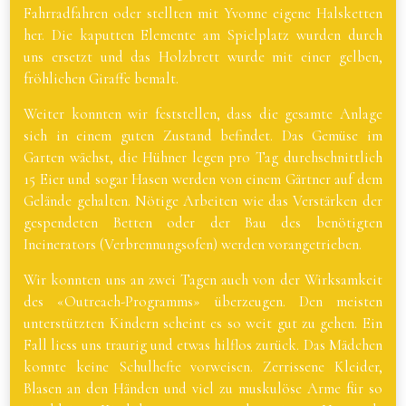
Fahrradfahren oder stellten mit Yvonne eigene Halsketten
her. Die kaputten Elemente am Spielplatz wurden durch
uns ersetzt und das Holzbrett wurde mit einer gelben,
fröhlichen Giraffe bemalt.
Weiter konnten wir feststellen, dass die gesamte Anlage
sich in einem guten Zustand befindet. Das Gemüse im
Garten wächst, die Hühner legen pro Tag durchschnittlich
15 Eier und sogar Hasen werden von einem Gärtner auf dem
Gelände gehalten. Nötige Arbeiten wie das Verstärken der
gespendeten Betten oder der Bau des benötigten
Incinerators (Verbrennungsofen) werden vorangetrieben.
Wir konnten uns an zwei Tagen auch von der Wirksamkeit
des «Outreach-Programms» überzeugen. Den meisten
unterstützten Kindern scheint es so weit gut zu gehen. Ein
Fall liess uns traurig und etwas hilflos zurück. Das Mädchen
konnte keine Schulhefte vorweisen. Zerrissene Kleider,
Blasen an den Händen und viel zu muskulöse Arme für so