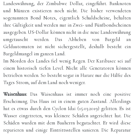
Landeswährung, der Zimbabwe Dollar, eingeführt. Banknoten
und Münzen existieren noch nicht. Die bisher verwendeten
sogenannten Bond Notes, eigentlich Schuldscheine, behalten
ihre Gültigkeit und werden nur in Zwei- und Fünfbondscheinen
ausgegeben. US-Dollar können nicht in die neue Landeswährung
umgetauscht werden. Das Abheben von Bargeld an
Geldautomaten ist nicht sichergestellt, deshalb besteht ein
Bargeldmangel im ganzen Land.
Im Norden des Landes fiel wenig Regen. Der Karibasee sei auf
einem historisch tiefen Level. Nicht alle Generatoren können
betrieben werden. So besteht sogar in Harare nur die Hälfte des
Tages Strom, auf dem Land noch weniger.
Waisenhaus:
Das Waisenhaus ist immer noch eine positive
Erscheinung. Das Haus ist in einem guten Zustand. Allerdings
hat es etwas durch den Cyclon Idai (15.03.2019) gelitten. Es ist
Wasser eingetreten, was kleinere Schäden angerichtet hat. Die
Schäden wurden mit dem Bauherrn begutachtet. Er wird diese
reparieren und einige Eintrittsstellen sanieren. Die Reparatur